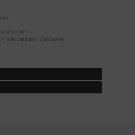
pali.
 nostra azienda.
uo CV nelle Candidature Spontanee.