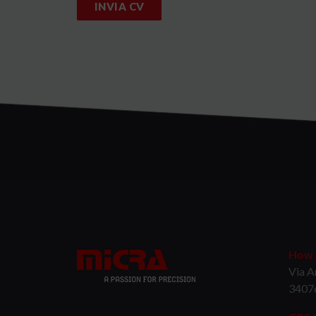
How t
Via A
3407