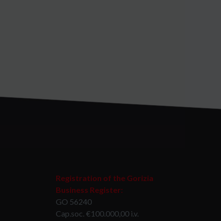
Registration of the Gorizia
Business Register:
GO 56240
Cap.soc. €100.000,00 i.v.