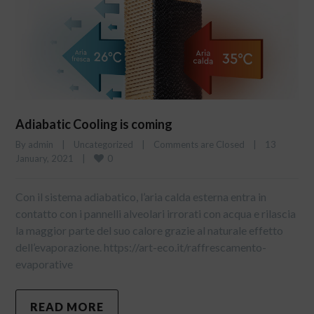
Adiabatic Cooling is coming
By 
admin
|
Uncategorized
|
Comments are Closed
|
13 
0
January, 2021    
|
Con il sistema adiabatico, l’aria calda esterna entra in
contatto con i pannelli alveolari irrorati con acqua e rilascia
la maggior parte del suo calore grazie al naturale effetto
dell’evaporazione. https://art-eco.it/raffrescamento-
evaporative
READ MORE