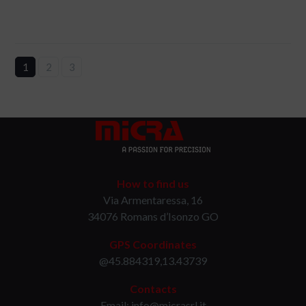
1
2
3
How to find us
Via Armentaressa, 16
34076 Romans d’Isonzo GO
GPS Coordinates
@45.884319,13.43739
Contacts
Email: info@micrasrl.it