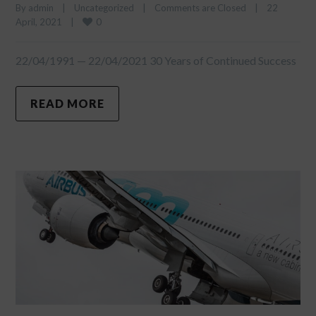
By 
admin
|
Uncategorized
|
Comments are Closed
|
22 
0
April, 2021    
|
22/04/1991 — 22/04/2021 30 Years of Continued Success
READ MORE