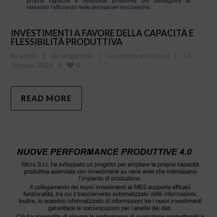
INVESTIMENTI A FAVORE DELLA CAPACITÀ E
FLESSIBILITÀ PRODUTTIVA
By 
admin
|
Uncategorized
|
Comments are Closed
|
13 
0
October, 2024    
|
READ MORE