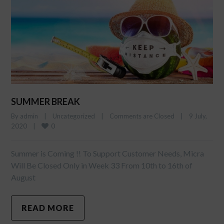
SUMMER BREAK
By 
admin
|
Uncategorized
|
Comments are Closed
|
9 July, 
0
2020    
|
Summer is Coming !! To Support Customer Needs, Micra
Will Be Closed Only in Week 33 From 10th to 16th of
August
READ MORE