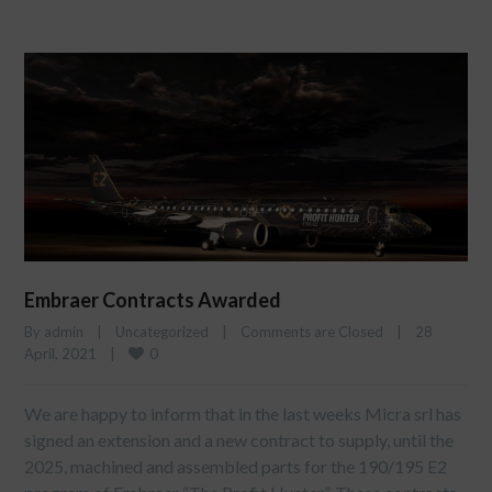
Embraer Contracts Awarded
By 
admin
|
Uncategorized
|
Comments are Closed
|
28 
0
April, 2021    
|
We are happy to inform that in the last weeks Micra srl has
signed an extension and a new contract to supply, until the
2025, machined and assembled parts for the 190/195 E2